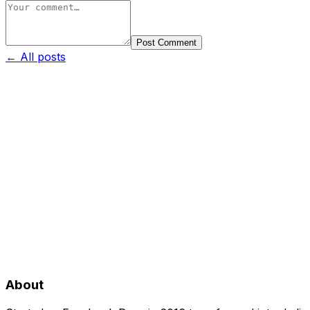
Post Comment
← All posts
About