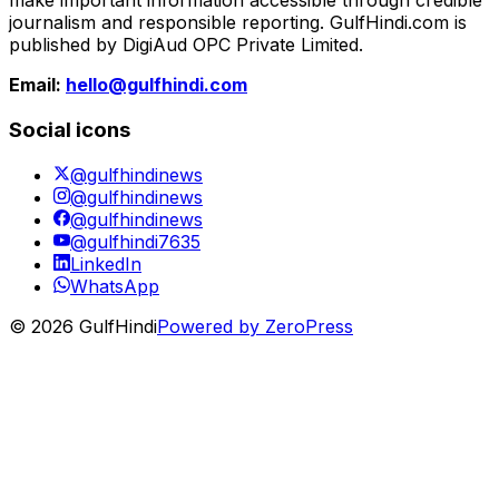
make important information accessible through credible
journalism and responsible reporting. GulfHindi.com is
published by DigiAud OPC Private Limited.
Email:
hello@gulfhindi.com
Social icons
@gulfhindinews
@gulfhindinews
@gulfhindinews
@gulfhindi7635
LinkedIn
WhatsApp
© 2026 GulfHindi
Powered by ZeroPress