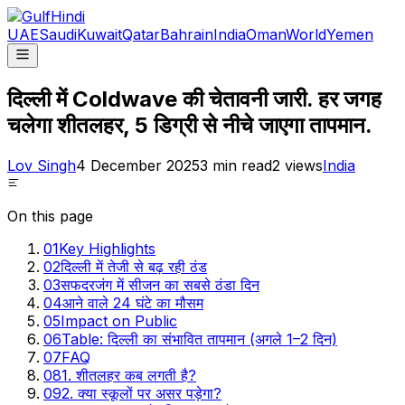
UAE
Saudi
Kuwait
Qatar
Bahrain
India
Oman
World
Yemen
दिल्ली में Coldwave की चेतावनी जारी. हर जगह
चलेगा शीतलहर, 5 डिग्री से नीचे जाएगा तापमान.
Lov Singh
4 December 2025
3
min read
2
views
India
On this page
01
Key Highlights
02
दिल्ली में तेजी से बढ़ रही ठंड
03
सफदरजंग में सीजन का सबसे ठंडा दिन
04
आने वाले 24 घंटे का मौसम
05
Impact on Public
06
Table: दिल्ली का संभावित तापमान (अगले 1–2 दिन)
07
FAQ
08
1. शीतलहर कब लगती है?
09
2. क्या स्कूलों पर असर पड़ेगा?