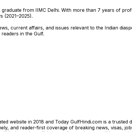
sm graduate from IIMC Delhi. With more than 7 years of pro
ws (2021–2025).
ews, current affairs, and issues relevant to the Indian dias
 readers in the Gulf.
ted website in 2018 and Today GulfHindi.com is a trusted d
ly, and reader-first coverage of breaking news, visas, jobs