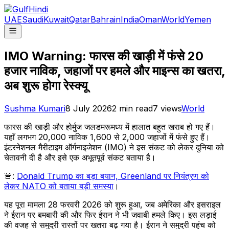
UAE
Saudi
Kuwait
Qatar
Bahrain
India
Oman
World
Yemen
IMO Warning: फारस की खाड़ी में फंसे 20
हजार नाविक, जहाजों पर हमले और माइन्स का खतरा,
अब शुरू होगा रेस्क्यू
Sushma Kumari
8 July 2026
2
min read
7
views
World
फारस की खाड़ी और होर्मुज जलडमरूमध्य में हालात बहुत खराब हो गए हैं।
यहाँ लगभग 20,000 नाविक 1,600 से 2,000 जहाजों में फंसे हुए हैं।
इंटरनेशनल मैरीटाइम ऑर्गनाइजेशन (IMO) ने इस संकट को लेकर दुनिया को
चेतावनी दी है और इसे एक अभूतपूर्व संकट बताया है।
🚨:
Donald Trump का बड़ा बयान, Greenland पर नियंत्रण को
लेकर NATO को बताया बड़ी समस्या
।
यह पूरा मामला 28 फरवरी 2026 को शुरू हुआ, जब अमेरिका और इसराइल
ने ईरान पर बमबारी की और फिर ईरान ने भी जवाबी हमले किए। इस लड़ाई
की वजह से समुद्री रास्तों पर खतरा बढ़ गया है। ईरान ने समुद्री पहुंच को