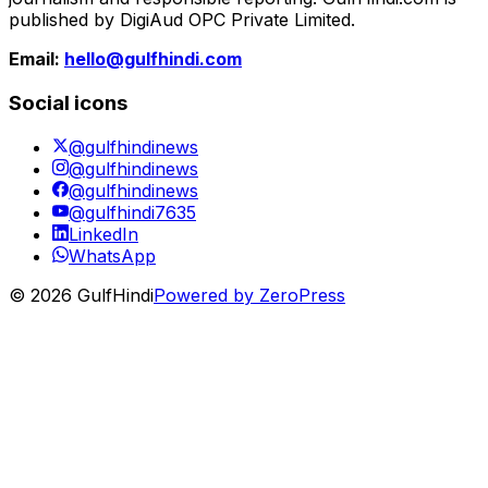
published by DigiAud OPC Private Limited.
Email:
hello@gulfhindi.com
Social icons
@gulfhindinews
@gulfhindinews
@gulfhindinews
@gulfhindi7635
LinkedIn
WhatsApp
© 2026 GulfHindi
Powered by ZeroPress