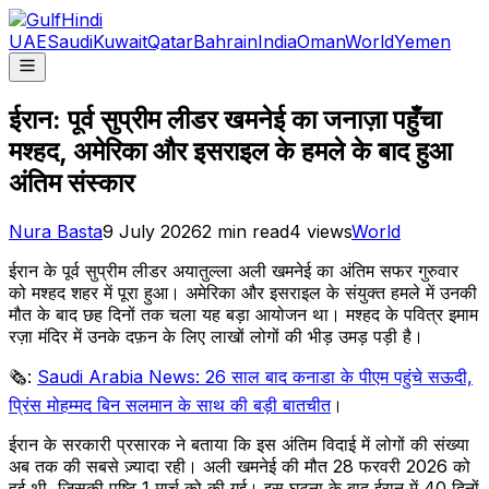
UAE
Saudi
Kuwait
Qatar
Bahrain
India
Oman
World
Yemen
ईरान: पूर्व सुप्रीम लीडर खमनेई का जनाज़ा पहुँचा
मश्हद, अमेरिका और इसराइल के हमले के बाद हुआ
अंतिम संस्कार
Nura Basta
9 July 2026
2
min read
4
views
World
ईरान के पूर्व सुप्रीम लीडर अयातुल्ला अली खमनेई का अंतिम सफर गुरुवार
को मश्हद शहर में पूरा हुआ। अमेरिका और इसराइल के संयुक्त हमले में उनकी
मौत के बाद छह दिनों तक चला यह बड़ा आयोजन था। मश्हद के पवित्र इमाम
रज़ा मंदिर में उनके दफ़न के लिए लाखों लोगों की भीड़ उमड़ पड़ी है।
🗞️:
Saudi Arabia News: 26 साल बाद कनाडा के पीएम पहुंचे सऊदी,
प्रिंस मोहम्मद बिन सलमान के साथ की बड़ी बातचीत
।
ईरान के सरकारी प्रसारक ने बताया कि इस अंतिम विदाई में लोगों की संख्या
अब तक की सबसे ज़्यादा रही। अली खमनेई की मौत 28 फरवरी 2026 को
हुई थी, जिसकी पुष्टि 1 मार्च को की गई। इस घटना के बाद ईरान में 40 दिनों