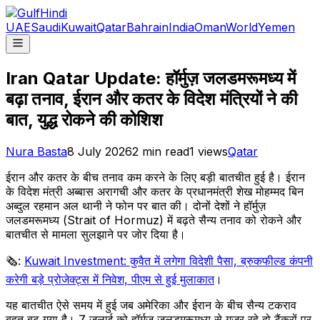
UAE
Saudi
Kuwait
Qatar
Bahrain
India
Oman
World
Yemen
Iran Qatar Update: हॉर्मुज़ जलडमरूमध्य में
बढ़ा तनाव, ईरान और कतर के विदेश मंत्रियों ने की
बात, युद्ध रोकने की कोशिश
Nura Basta
8 July 2026
2
min read
1
views
Qatar
ईरान और कतर के बीच तनाव कम करने के लिए बड़ी बातचीत हुई है। ईरान
के विदेश मंत्री अब्बास अरागची और कतर के प्रधानमंत्री शेख मोहम्मद बिन
अब्दुल रहमान अल थानी ने फोन पर बात की। दोनों देशों ने हॉर्मुज़
जलडमरूमध्य (Strait of Hormuz) में बढ़ते सैन्य तनाव को रोकने और
बातचीत से मामला सुलझाने पर जोर दिया है।
🗞️:
Kuwait Investment: कुवैत में लगेगा विदेशी पैसा, ब्रुकफील्ड कंपनी
करेगी बड़े प्रोजेक्ट्स में निवेश, पीएम से हुई मुलाकात
।
यह बातचीत ऐसे समय में हुई जब अमेरिका और ईरान के बीच सैन्य टकराव
बहुत बढ़ गया है। 7 जुलाई को हॉर्मुज़ जलडमरूमध्य से गुजर रहे दो टैंकरों पर