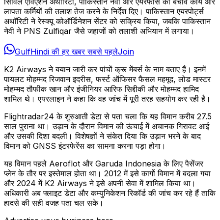
सिविल एविएशन अथॉरिटी, पाकिस्तान नेवी और एयरफोर्स को बचाव कार्य और
लापता कर्मियों की तलाश तेज करने के निर्देश दिए। पाकिस्तान एयरपोर्ट्स
अथॉरिटी ने रेस्क्यू कोऑर्डिनेशन सेंटर को सक्रिय किया, जबकि पाकिस्तान
नेवी ने PNS Zulfiqar जैसे जहाजों को तलाशी अभियान में लगाया।
GulfHindi की हर खबर सबसे पहले
Join
K2 Airways ने बयान जारी कर पांचों क्रू मेंबर्स के नाम बताए हैं। इनमें
पायलट मोहम्मद रिजवान इदरीस, फर्स्ट ऑफिसर फैसल महमूद, लोड मास्टर
मोहम्मद तौफीक खान और इंजीनियर आरिफ सिद्दीकी और मोहम्मद हामिद
शामिल थे। एयरलाइन ने कहा कि वह जांच में पूरी तरह सहयोग कर रही है।
Flightradar24 के शुरुआती डेटा से पता चला कि यह विमान करीब 27.5
साल पुराना था। उड़ान के दौरान विमान की ऊंचाई में अचानक गिरावट आई
और उसकी दिशा बदली। विशेषज्ञों ने संकेत दिया कि उड़ान भरने के बाद
विमान को GNSS इंटरफेरेंस का सामना करना पड़ा होगा।
यह विमान पहले Aeroflot और Garuda Indonesia के लिए पैसेंजर
प्लेन के तौर पर इस्तेमाल होता था। 2012 में इसे कार्गो विमान में बदला गया
और 2024 में K2 Airways ने इसे अपनी सेवा में शामिल किया था।
अधिकारी अब फ्लाइट डेटा और कम्युनिकेशन रिकॉर्ड की जांच कर रहे हैं ताकि
हादसे की सही वजह पता चल सके।