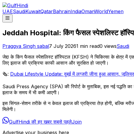
UAE
Saudi
Kuwait
Qatar
Bahrain
India
Oman
World
Yemen
Jeddah Hospital: किंग फैसल स्पेशलिस्ट हॉस्पिटल 
Praggya Singh sabal
7 July 2026
1
min read
0
views
Saudi
जेद्दा के किंग फैसल स्पेशलिस्ट हॉस्पिटल (KFSH) ने चिकित्सा के क्षेत्र 
लिए इलाज की प्रक्रिया काफी आसान और सुरक्षित हो जाएगी।
🗞️:
Dubai Lifestyle Update: दुबई में लग्जरी जीना हुआ आसान, जूलियस बे
Saudi Press Agency (SPA) की रिपोर्ट के मुताबिक, इस नई पद्धति का मकसद
इलाज के समय में भी कमी आएगी।
इस सिंगल-सेशन तरीके से न केवल इलाज की प्रक्रिया तेज़ होगी, बल्कि मरीजों 
मिलेगी।
GulfHindi की हर खबर सबसे पहले
Join
Advertise your business here