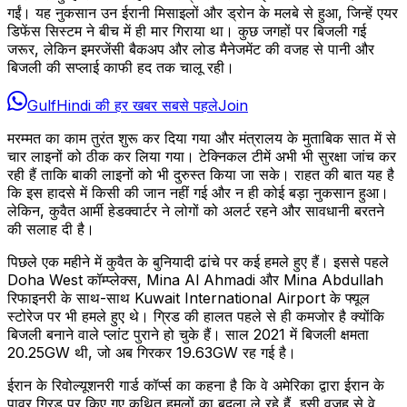
गईं। यह नुकसान उन ईरानी मिसाइलों और ड्रोन के मलबे से हुआ, जिन्हें एयर
डिफेंस सिस्टम ने बीच में ही मार गिराया था। कुछ जगहों पर बिजली गई
जरूर, लेकिन इमरजेंसी बैकअप और लोड मैनेजमेंट की वजह से पानी और
बिजली की सप्लाई काफी हद तक चालू रही।
GulfHindi की हर खबर सबसे पहले
Join
मरम्मत का काम तुरंत शुरू कर दिया गया और मंत्रालय के मुताबिक सात में से
चार लाइनों को ठीक कर लिया गया। टेक्निकल टीमें अभी भी सुरक्षा जांच कर
रही हैं ताकि बाकी लाइनों को भी दुरुस्त किया जा सके। राहत की बात यह है
कि इस हादसे में किसी की जान नहीं गई और न ही कोई बड़ा नुकसान हुआ।
लेकिन, कुवैत आर्मी हेडक्वार्टर ने लोगों को अलर्ट रहने और सावधानी बरतने
की सलाह दी है।
पिछले एक महीने में कुवैत के बुनियादी ढांचे पर कई हमले हुए हैं। इससे पहले
Doha West कॉम्प्लेक्स, Mina Al Ahmadi और Mina Abdullah
रिफाइनरी के साथ-साथ Kuwait International Airport के फ्यूल
स्टोरेज पर भी हमले हुए थे। ग्रिड की हालत पहले से ही कमजोर है क्योंकि
बिजली बनाने वाले प्लांट पुराने हो चुके हैं। साल 2021 में बिजली क्षमता
20.25GW थी, जो अब गिरकर 19.63GW रह गई है।
ईरान के रिवोल्यूशनरी गार्ड कॉर्प्स का कहना है कि वे अमेरिका द्वारा ईरान के
पावर ग्रिड पर किए गए कथित हमलों का बदला ले रहे हैं, इसी वजह से वे