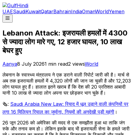
UAE
Saudi
Kuwait
Qatar
Bahrain
India
Oman
World
Yemen
Lebanon Attack: इजरायली हमलों में 4300
से ज्यादा लोग मारे गए, 12 हजार घायल, 10 लाख
बेघर हुए
Aanya
8 July 2026
1
min read
2
views
World
लेबनान के स्वास्थ्य मंत्रालय ने एक डराने वाली रिपोर्ट जारी की है। मार्च से
अब तक इजरायली हमलों में 4,320 लोगों की जान जा चुकी है और 12,203
लोग घायल हुए हैं। हालात इतने खराब हैं कि देश की 20 प्रतिशत आबादी
यानी 10 लाख से ज्यादा लोग अपना घर छोड़कर भाग चुके हैं।
🗞️:
Saudi Arabia New Law: रियाद में धूल उड़ाने वाली कंपनियों पर
लगा 16 मिलियन रियाल का जुर्माना, नियमों की अनदेखी पड़ी महंगी
।
26 जून 2026 को अमेरिका की मदद से एक समझौता हुआ था ताकि जंग
रुके और तनाव कम हो। लेकिन इसके बाद भी इजरायली सेना के हमले जारी
रहे। इजराइल का कहना है कि वे केवल हिजबुल्ला के ठिकानों और उनके