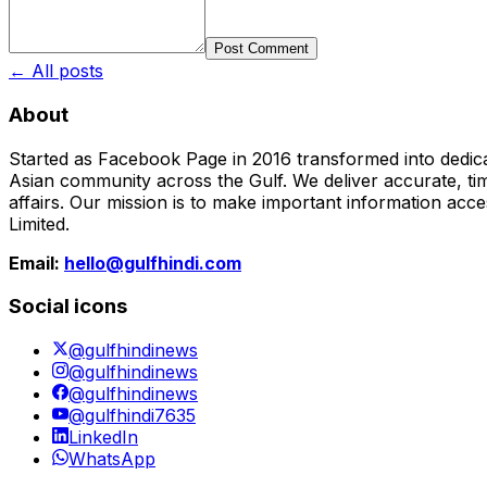
Post Comment
← All posts
About
Started as Facebook Page in 2016 transformed into dedica
Asian community across the Gulf. We deliver accurate, time
affairs. Our mission is to make important information acc
Limited.
Email:
hello@gulfhindi.com
Social icons
@gulfhindinews
@gulfhindinews
@gulfhindinews
@gulfhindi7635
LinkedIn
WhatsApp