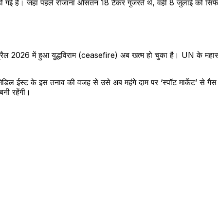
हो गई है। जहां पहले रोजाना औसतन 18 टैंकर गुजरते थे, वहीं 8 जुलाई को स
्रैल 2026 में हुआ युद्धविराम (ceasefire) अब खत्म हो चुका है। UN के महासचि
ल ईस्ट के इस तनाव की वजह से उसे अब महंगे दाम पर ‘स्पॉट मार्केट’ से गैस 
बनी रहेंगी।