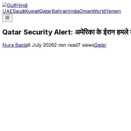
UAE
Saudi
Kuwait
Qatar
Bahrain
India
Oman
World
Yemen
Qatar Security Alert: अमेरिका के ईरान हमले के 
Nura Basta
9 July 2026
2
min read
7
views
Qatar