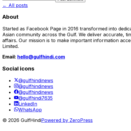
← All posts
About
Started as Facebook Page in 2016 transformed into dedica
Asian community across the Gulf. We deliver accurate, time
affairs. Our mission is to make important information acc
Limited.
Email:
hello@gulfhindi.com
Social icons
@gulfhindinews
@gulfhindinews
@gulfhindinews
@gulfhindi7635
LinkedIn
WhatsApp
© 2026 GulfHindi
Powered by ZeroPress