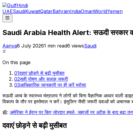
UAE
Saudi
Kuwait
Qatar
Bahrain
India
Oman
World
Yemen
Saudi Arabia Health Alert: सऊदी सरकार की चे
Aanya
8 July 2026
1
min read
6
views
Saudi
On this page
01
दवाएं छोड़ने से बढ़ी मुसीबत
02
सही पोषण और सलाह जरूरी
03
आधिकारिक जानकारी पर ही करें भरोसा
सऊदी अरब के स्वास्थ्य मंत्रालय ने लोगों को बिना वैज्ञानिक आधार वाली ड
विकल्प के तौर पर इस्तेमाल न करें। इंसुलिन जैसी जरूरी दवाओं को अचानक
📰:
अमेरिका ने ईरान पर किए जोरदार हमले, जहाजों पर अटैक के बाद बढ़ा तना
दवाएं छोड़ने से बढ़ी मुसीबत