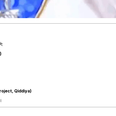
े:
)
oject, Qiddiya)
ी।