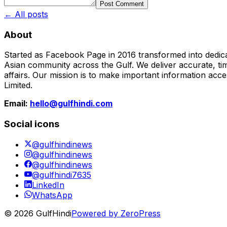
Post Comment
← All posts
About
Started as Facebook Page in 2016 transformed into dedica
Asian community across the Gulf. We deliver accurate, time
affairs. Our mission is to make important information acc
Limited.
Email:
hello@gulfhindi.com
Social icons
@gulfhindinews
@gulfhindinews
@gulfhindinews
@gulfhindi7635
LinkedIn
WhatsApp
© 2026 GulfHindi
Powered by ZeroPress