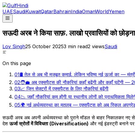
UAE
Saudi
Kuwait
Qatar
Bahrain
India
Oman
World
Yemen
सऊदी अरब ने किया साफ़. लाखो प्रवासियों को छोड़ना 
Lov Singh
25 October 2025
3
min read
2
views
Saudi
On this page
01
🛢️ तेल से अब भी मजबूत कमाई, लेकिन भविष्य नई ऊर्जा का — मंत्
02
🧑‍💼 अब एक्सपैट्स की नौकरियां कहाँ बढ़ेंगी और कहाँ घटेंगी — 
03
📈 जिन सेक्टरों में एक्सपैट्स के लिए नौकरियां बढ़ेंगी
04
📉 जहाँ नौकरियां कम होंगी या स्थानीय लोगों को प्राथमिकता मिलेग
05
🌍 नई अर्थव्यवस्था का मतलब — एक्सपैट्स को अब स्किल अपग्रे
सऊदी अरब अब अपनी अर्थव्यवस्था को पुराने मॉडल से बाहर निकालकर नए सेक
देश
ऊर्जा स्रोतों में विविधता (Diversification)
और नई इंडस्ट्री बनाने पर 