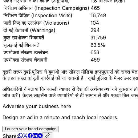
पकड़े गए सामान की कीमत (अबू धाबी)
1.8 मिलियन दिरहम
निरीक्षण अभियान (Inspection Campaigns)
465
निरीक्षण विज़िट (Inspection Visits)
16,748
जारी किए गए उल्लंघन (Violations)
104
दी गई चेतावनी (Warnings)
294
कुल उपभोक्ता शिकायतें
31,759
सुलझाई गई शिकायतें
83.5%
उपभोक्ता संरक्षण उल्लंघन
653
उपभोक्ता संरक्षण चेतावनी
459
दूसरी तरफ दुबई पुलिस ने युवाओं और सोशल मीडिया इन्फ्लुएंसर्स को सख्त च
के तहत सख्त कानूनी कार्रवाई की जा सकती है। दुबई पुलिस के मेजर उमर
अधिकारियों ने बताया कि नकली व्यापार से देश की अर्थव्यवस्था को नुकसान 
जांच करें। केवल लाइसेंस वाले व्यापारियों से ही सामान लें और पक्का बिल जरूर
Advertise your business here
Design an ad in a minute and reach local readers.
Launch your brand campaign
Share: