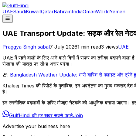
UAE
Saudi
Kuwait
Qatar
Bahrain
India
Oman
World
Yemen
UAE Transport Update: सड़क और रेल नेटवर्क में
Praggya Singh sabal
7 July 2026
1
min read
3
views
UAE
UAE में रहने वालों के लिए आने वाले दिनों में सफर का तरीका बदलने वाला है
रोज़ाना की यात्रा पर सीधा असर पड़ेगा।
🚨:
Bangladesh Weather Update: भारी बारिश से फ्लाइट और ट्रेनें हुई बं
Khaleej Times की रिपोर्ट के मुताबिक, इन अपडेट्स का मुख्य मकसद देश के ट्र
है।
इन रणनीतिक बदलावों के ज़रिए मौजूदा नेटवर्क को आधुनिक बनाया जाएगा। इससे
GulfHindi की हर खबर सबसे पहले
Join
Advertise your business here