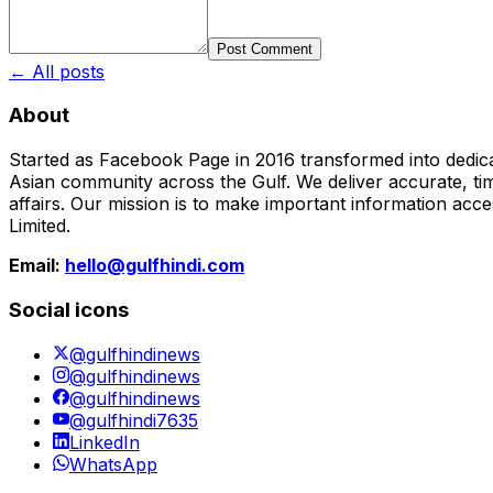
Post Comment
← All posts
About
Started as Facebook Page in 2016 transformed into dedica
Asian community across the Gulf. We deliver accurate, time
affairs. Our mission is to make important information acc
Limited.
Email:
hello@gulfhindi.com
Social icons
@gulfhindinews
@gulfhindinews
@gulfhindinews
@gulfhindi7635
LinkedIn
WhatsApp