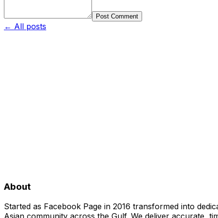
Post Comment
← All posts
About
Started as Facebook Page in 2016 transformed into dedica
Asian community across the Gulf. We deliver accurate, time