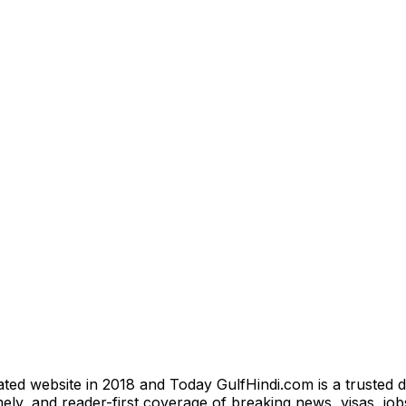
ted website in 2018 and Today GulfHindi.com is a trusted d
ly, and reader-first coverage of breaking news, visas, jobs